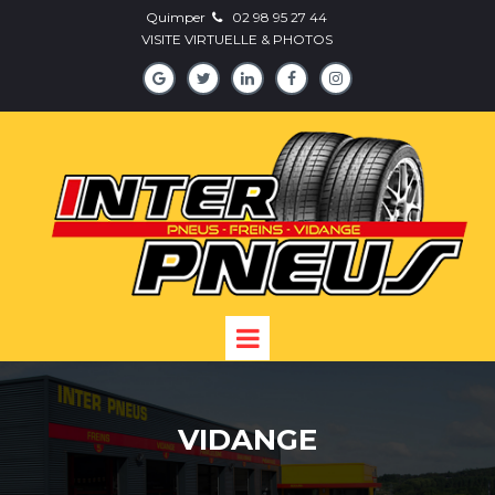
Quimper
0
2 98 95 27 44

VISITE VIRTUELLE
& PHOTOS





VIDANGE