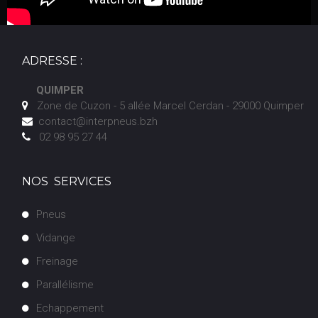
ADRESSE :
QUIMPER
Zone de Cuzon - 5 allée Marcel Cerdan - 29000 Quimper

contact@interpneus.bzh

02 98 95 27 44

NOS SERVICES
Pneus
V
idange
F
reinage
Parallélisme
Echappement