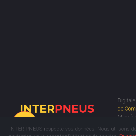
Digita
INTER
PNEUS
de Comm
Mise à
INTER PNEUS respecte vos données. Nous utilisons des 