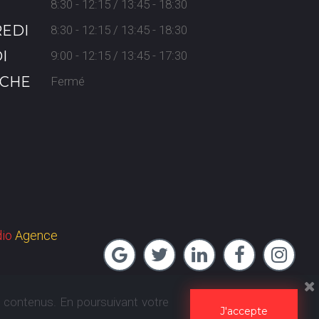
8:30 - 12:15 / 13:45 - 18:30
EDI
8:30 - 12:15 / 13:45 - 18:30
I
9:00 - 12:15 / 13:45 - 17:30
CHE
Fermé
dio
Agence





 contenus. En poursuivant votre
J'accepte