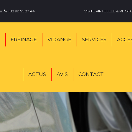
er
0
2 98 95 27 44
VISITE VIRTUELLE
& PHOT

FREINAGE
VIDANGE
SERVICES
ACCE
ACTUS
AVIS
CONTACT