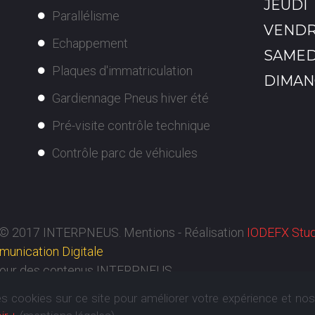
JEUDI
Parallélisme
VENDR
Echappement
SAMED
Plaques d'immatriculation
DIMAN
Gardiennage Pneus hiver été
Pré-visite contrôle technique
Contrôle parc de véhicules
le© 2017 INTERPNEUS.
Mentions
- Réalisation
IODEFX Stu
unication Digitale
 jour des contenus INTERPNEUS
cookies sur ce site pour améliorer votre expérience et nos