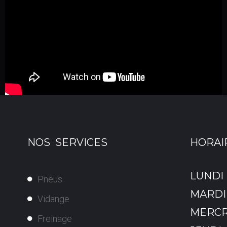
NOS SERVICES
HORAIR
LUNDI
Pneus
MARDI
V
idange
MERCR
F
reinage