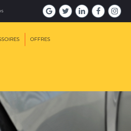





OS
SSOIRES
OFFRES