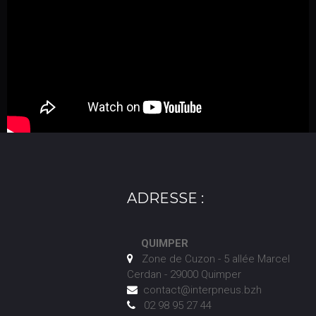
ADRESSE :
QUIMPER
Zone de Cuzon - 5 allée Marcel

Cerdan - 29000 Quimper
contact@interpneus.bzh

02 98 95 27 44
