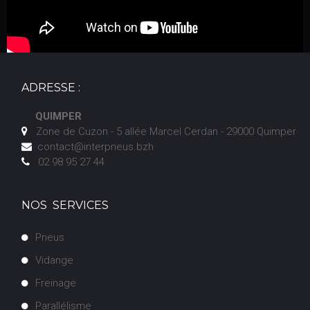
ADRESSE :
QUIMPER
Zone de Cuzon - 5 allée Marcel Cerdan - 29000 Quimper

contact@interpneus.bzh

02 98 95 27 44

NOS SERVICES
Pneus
V
idange
F
reinage
Parallélisme