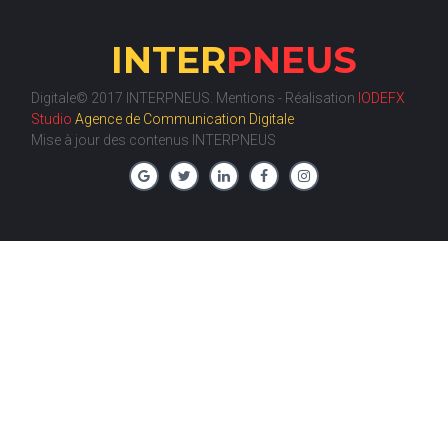
INTER
PNEUS
Digitale© 2017 INTERPNEUS.
Mentions
- Réalisation
IODEFX
Studio
Agence de Communication Digitale
Mise à jour des contenus INTERPNEUS




